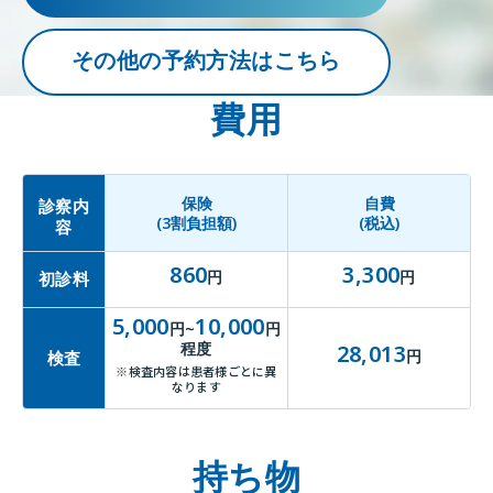
その他の予約方法はこちら
費用
保険
自費
診察内
(3割負担額)
(税込)
容
860
3,300
円
円
初診料
5,000
10,000
円~
円
程度
28,013
円
検査
※検査内容は患者様ごとに異
なります
持ち物