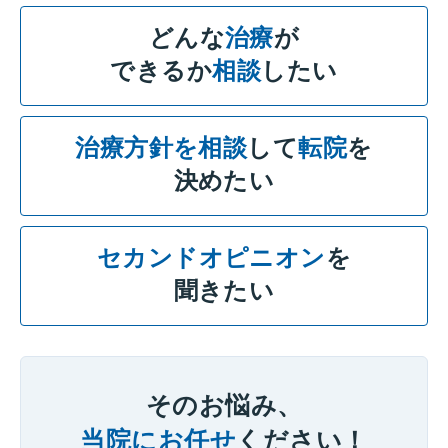
どんな
治療
が
できるか
相談
したい
治療方針を相談
して
転院
を
決めたい
セカンドオピニオン
を
聞きたい
そのお悩み、
当院にお任せ
ください！