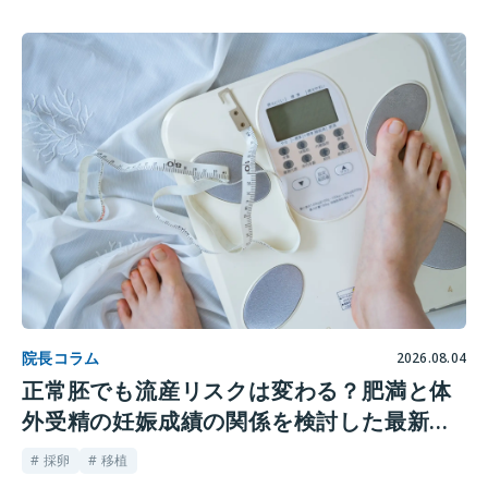
院長コラム
2026.08.04
正常胚でも流産リスクは変わる？肥満と体
外受精の妊娠成績の関係を検討した最新研
究
# 採卵
# 移植