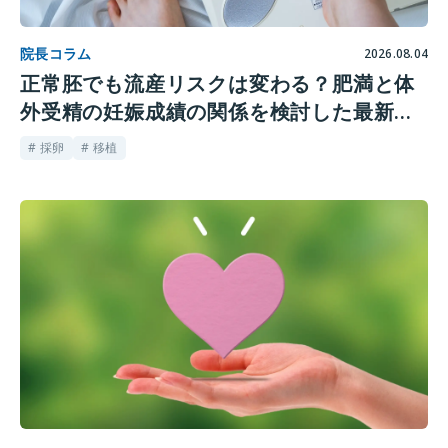
院長コラム
2026.08.04
正常胚でも流産リスクは変わる？肥満と体
外受精の妊娠成績の関係を検討した最新研
究
# 採卵
# 移植