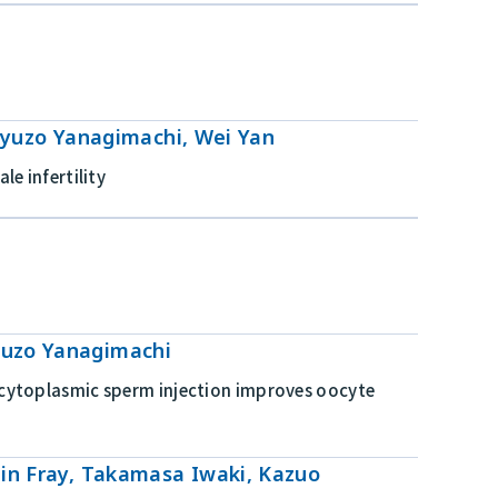
, Ryuzo Yanagimachi, Wei Yan
e infertility
yuzo Yanagimachi
ytoplasmic sperm injection improves oocyte
tin Fray, Takamasa Iwaki, Kazuo