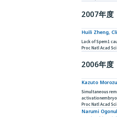
2007年度
Huili Zheng, Cl
Lack of Spem1 cau
Proc Natl Acad Sci
2006年度
Kazuto Morozu
Simultaneous rem
activationembryo
Proc Natl Acad Sci
Narumi Ogonuki