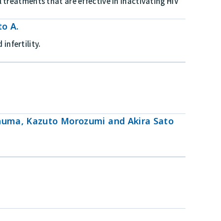
reatments that are effective in inactivating HIV
to A.
infertility.
numa, Kazuto Morozumi and Akira Sato