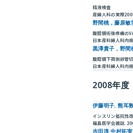
精液検査
産婦人科の実際2009/
野間桃，藤原敏
腹腔鏡術後疼痛のVAS（
日本産科婦人科内視鏡学会
黒澤貴子，野間
腹腔鏡下両側卵管切
日本産科婦人科内視鏡学会
2008年度
伊藤明子, 熊耳敦
インスリン抵抗性改
福島医学会雑誌. 2008 
吉田淳 中村拓実