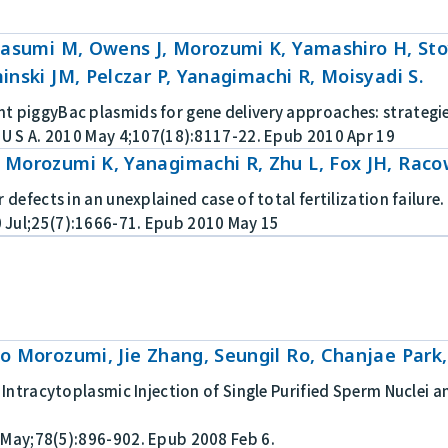
wasumi M, Owens J, Morozumi K, Yamashiro H, Sto
inski JM, Pelczar P, Yanagimachi R, Moisyadi S.
t piggyBac plasmids for gene delivery approaches: strategies
i U S A. 2010 May 4;107(18):8117-22. Epub 2010 Apr 19
Morozumi K, Yanagimachi R, Zhu L, Fox JH, Raco
 defects in an unexplained case of total fertilization failure.
Jul;25(7):1666-71. Epub 2010 May 15
o Morozumi, Jie Zhang, Seungil Ro, Chanjae Park
r Intracytoplasmic Injection of Single Purified Sperm Nuclei
 May;78(5):896-902. Epub 2008 Feb 6.