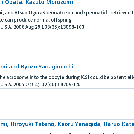
hi Obata, Kazuto Morozumi,
, and Atsuo OguraSpermatozoa and spermatids retrieved fr
ce can produce normal offspring.
i U S A. 2006 Aug 29;103(35):13098-103
mi and Ryuzo Yanagimachi:
the acrosome into the oocyte during ICSI could be potentia
 U S A. 2005 Oct 4;102(40):14209-14.
i, Hiroyuki Tateno, Kaoru Yanagida, Haruo Kata