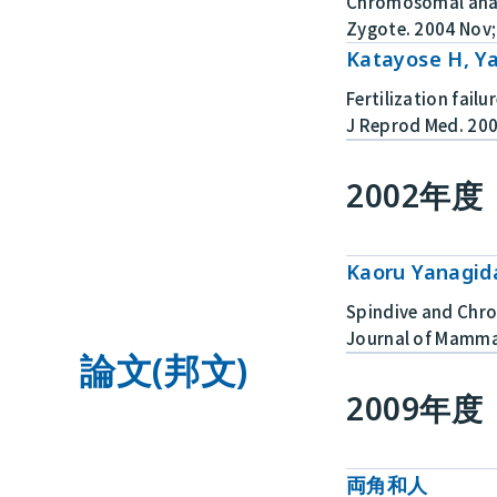
Chromosomal analy
Zygote. 2004 Nov;
Katayose H, Ya
Fertilization fail
J Reprod Med. 200
2002年度
Kaoru Yanagid
Spindive and Chr
Journal of Mammal
論文(邦文)
2009年度
両角和人