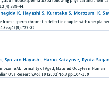
sis of mouse spermatozoa following physical and chemical t
12(4):339-44.
nagida K, Hayashi S, Kuretake S, Morozumi K, Sa
ure from a sperm chromatin defect in couples with unexplained 
4 Sep;49(9):727-32
a, Syotaro Hayashi, Haruo Katayose, Ryota Suga
omosome Abnormality of Aged, Matured Oocytes in Human
ian Ova Research,Vol. 19 (2002)No.3 pp.104-109