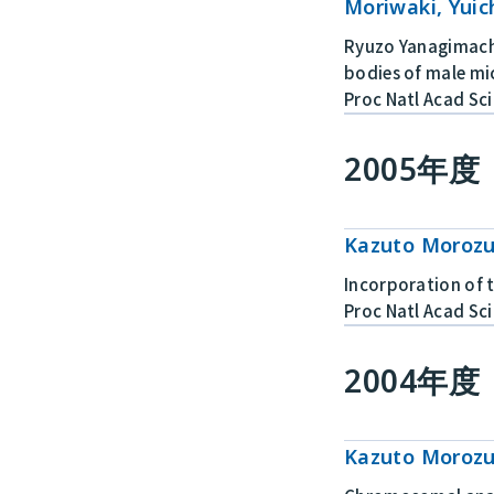
Moriwaki, Yuic
Ryuzo Yanagimachi
bodies of male mi
Proc Natl Acad Sc
2005年度
Kazuto Morozu
Incorporation of 
Proc Natl Acad Sci
2004年度
Kazuto Morozum