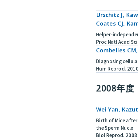
Urschitz J, Ka
Coates CJ, Kam
Helper-independen
Proc Natl Acad Sc
Combelles CM, 
Diagnosing cellular
Hum Reprod. 2010 
2008年度
Wei Yan, Kazut
Birth of Mice afte
the Sperm Nuclei
Biol Reprod. 2008