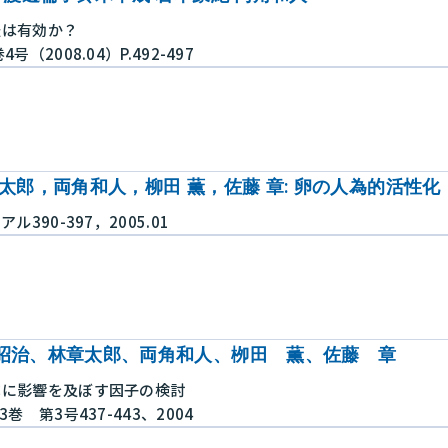
法は有効か？
（2008.04）P.492-497
太郎，両角和人，柳田 薫，佐藤 章: 卵の人為的活性化
390-397，2005.01
昭治、林章太郎、両角和人、栁田 薫、佐藤 章
成に影響を及ぼす因子の検討
巻 第3号437-443、2004