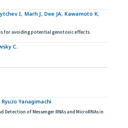
ytchev I, Marh J, Dee JA, Kawamoto K,
 for avoiding potential genotoxic effects.
wsky C.
, Ryuzo Yanagimachi
 and Detection of Messenger RNAs and MicroRNAs in