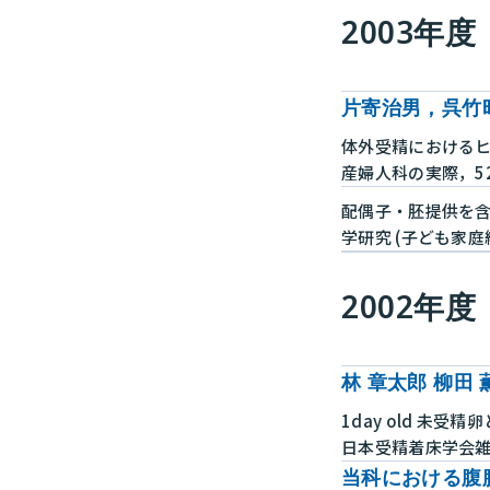
2003年度
片寄治男，呉竹
体外受精における
産婦人科の実際，52:4
配偶子・胚提供を
学研究 (子ども家庭総
2002年度
林 章太郎 柳田 
1day old 未
日本受精着床学会雑誌 Vol
当科における腹