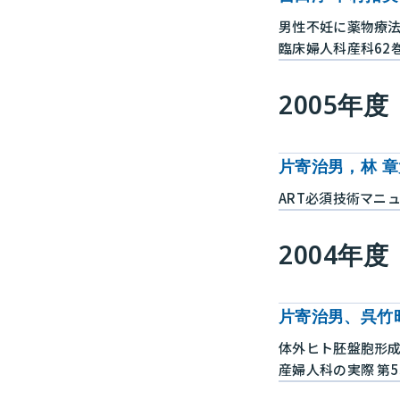
男性不妊に薬物療
臨床婦人科産科62巻4号
2005年度
片寄治男，林 章
ART必須技術マニュアル
2004年度
片寄治男、呉竹
体外ヒト胚盤胞形
産婦人科の実際 第53