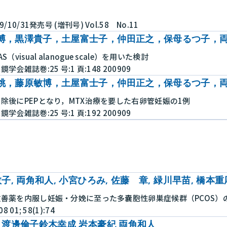
10/31発売号 (増刊号) Vol.58 No.11
博，黒澤貴子，土屋富士子，仲田正之，保母るつ子，
visual alanogue scale）を用いた検討
雑誌巻:25 号:1 頁:148 200909
桃，藤原敏博，土屋富士子，仲田正之，保母るつ子，
除後にPEPとなり，MTX治療を要した右卵管妊娠の1例
雑誌巻:25 号:1 頁:192 200909
子, 両角和人, 小宮ひろみ, 佐藤 章, 緑川早苗, 橋本重
善薬を内服し妊娠・分娩に至った多嚢胞性卵巣症候群（PCOS）の
01; 58(1):74
 渡邊倫子鈴木幸成 岩本豪紀 両角和人