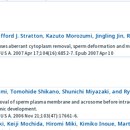
ifford J. Stratton, Kazuto Morozumi, Jingling Jin
ses aberrant cytoplasm removal, sperm deformation and mal
 U S A. 2007 Apr 17;104(16):6852-7. Epub 2007 Apr 10
mi, Tomohide Shikano, Shunichi Miyazaki, and R
oval of sperm plasma membrane and acrosome before intrac
nic development.
 U S A. 2006 Nov 21;103(47):17661-6.
, Keiji Mochida, Hiromi Miki, Kimiko Inoue, Mar