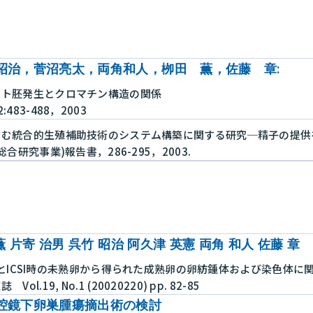
昭治，菅沼亮太，両角和人，栁田 薫，佐藤 章:
ヒト胚発生とクロマチン構造の関係
83-488，2003
含む統合的生殖補助技術のシステム構築に関する研究─精子の提供
合研究事業)報告書，286-295，2003.
薫 片寄 治男 呉竹 昭治 阿久津 英憲 両角 和人 佐藤 章
受精卵とICSI時の未熟卵から得られた成熟卵の卵紡錘体および染色体に
.19, No.1 (20020220) pp. 82-85
腔鏡下卵巣腫瘍摘出術の検討