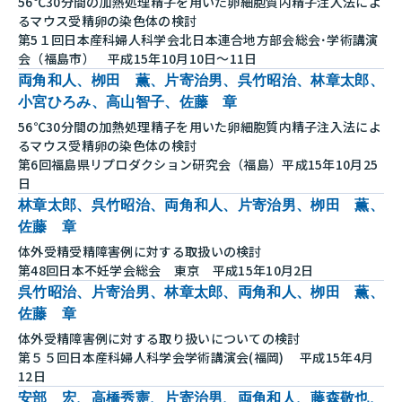
56℃30分間の加熱処理精子を用いた卵細胞質内精子注入法によ
るマウス受精卵の染色体の検討
第5１回日本産科婦人科学会北日本連合地方部会総会･学術講演
会（福島市） 平成15年10月10日～11日
両角和人、栁田 薫、片寄治男、呉竹昭治、林章太郎、
小宮ひろみ、高山智子、佐藤 章
56℃30分間の加熱処理精子を用いた卵細胞質内精子注入法によ
るマウス受精卵の染色体の検討
第6回福島県リプロダクション研究会（福島）平成15年10月25
日
林章太郎、呉竹昭治、両角和人、片寄治男、栁田 薫、
佐藤 章
体外受精受精障害例に対する取扱いの検討
第48回日本不妊学会総会 東京 平成15年10月2日
呉竹昭治、片寄治男、林章太郎、両角和人、栁田 薫、
佐藤 章
体外受精障害例に対する取り扱いについての検討
第５５回日本産科婦人科学会学術講演会(福岡) 平成15年4月
12日
安部 宏、高橋秀憲、片寄治男、両角和人、藤森敬也、