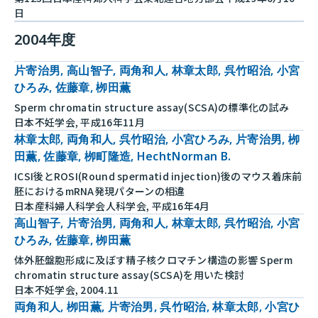
日
2004年度
片寄治男, 高山智子, 両角和人, 林章太郎, 呉竹昭治, 小宮
ひろみ, 佐藤章, 栁田薫
Sperm chromatin structure assay(SCSA)の標準化の試み
日本不妊学会, 平成16年11月
林章太郎, 両角和人, 呉竹昭治, 小宮ひろみ, 片寄治男, 栁
田薫, 佐藤章, 栁町隆造, HechtNorman B.
ICSI後とROSI(Round spermatid injection)後のマウス着床前
胚におけるmRNA発現パターンの相違
日本産科婦人科学会人科学会, 平成16年4月
高山智子, 片寄治男, 両角和人, 林章太郎, 呉竹昭治, 小宮
ひろみ, 佐藤章, 栁田薫
体外胚盤胞形成に及ぼす精子核クロマチン構造の影響 Sperm
chromatin structure assay(SCSA)を用いた検討
日本不妊学会, 2004.11
両角和人, 栁田薫, 片寄治男, 呉竹昭治, 林章太郎, 小宮ひ