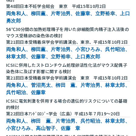
第48回日本不妊学会総会 東京 平成15年10月2日
両角和人、柳田薫、片寄治男、佐藤章、立野裕幸、上口
勇次郎
56℃30分間の加熱処理精子を用いた卵細胞質内精子注入法後の
マウス受精卵の染色体の検討
第21回日本受精着床学会学術講演会、東京、平成15年10月2日
両角和人、柳田薫、片寄治男、小宮ひろみ、呉竹昭治、
林章太郎、佐藤章、立野裕幸、上口勇次郎
ICSIに併用したストロンチウム処理卵活性化法がマウス配偶子
染色体に及ぼす影響に関する検討
第21回日本受精着床学会学術講演会 東京 平成15年10月2日
両角和人、菅沼亮太、栁田 薫、片寄治男、林章太郎、
呉竹昭治、佐藤章
ICSIに電気刺激を併用する場合の遺伝的リスクについての基礎
的検討
第22回日本ｱﾝﾄﾞﾛﾛｼﾞｰ学会（広島）平成15年７月19～20日
両角和人、栁田 薫、片寄治男、呉竹昭治、林章太郎、
小宮ひろみ、高山智子、佐藤 章