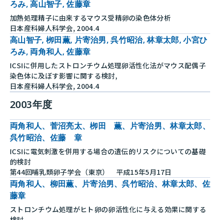
ろみ, 高山智子, 佐藤章
加熱処理精子に由来するマウス受精卵の染色体分析
日本産科婦人科学会, 2004.4
高山智子, 栁田薫, 片寄治男, 呉竹昭治, 林章太郎, 小宮ひ
ろみ, 両角和人, 佐藤章
ICSIに併用したストロンチウム処理卵活性化法がマウス配偶子
染色体に及ぼす影響に関する検討,
日本産科婦人科学会, 2004.4
2003年度
両角和人、菅沼亮太、栁田 薫、片寄治男、林章太郎、
呉竹昭治、佐藤 章
ICSIに電気刺激を併用する場合の遺伝的リスクについての基礎
的検討
第44回哺乳類卵子学会（東京） 平成15年5月17日
両角和人、柳田薫、片寄治男、呉竹昭治、林章太郎、佐
藤章
ストロンチウム処理がヒト卵の卵活性化に与える効果に関する
検討