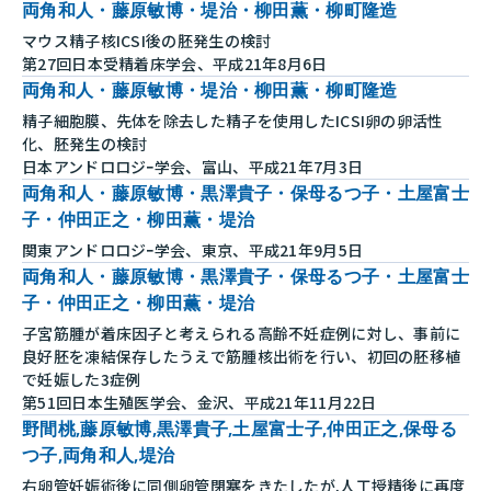
両角和人・藤原敏博・堤治・柳田薫・柳町隆造
マウス精子核ICSI後の胚発生の検討
第27回日本受精着床学会、平成21年8月6日
両角和人・藤原敏博・堤治・柳田薫・柳町隆造
精子細胞膜、先体を除去した精子を使用したICSI卵の卵活性
化、胚発生の検討
日本アンドロロジｰ学会、富山、平成21年7月3日
両角和人・藤原敏博・黒澤貴子・保母るつ子・土屋富士
子・仲田正之・柳田薫・堤治
関東アンドロロジｰ学会、東京、平成21年9月5日
両角和人・藤原敏博・黒澤貴子・保母るつ子・土屋富士
子・仲田正之・柳田薫・堤治
子宮筋腫が着床因子と考えられる高齢不妊症例に対し、事前に
良好胚を凍結保存したうえで筋腫核出術を行い、初回の胚移植
で妊娠した3症例
第51回日本生殖医学会、金沢、平成21年11月22日
野間桃,藤原敏博,黒澤貴子,土屋富士子,仲田正之,保母る
つ子,両角和人,堤治
右卵管妊娠術後に同側卵管閉塞をきたしたが,人工授精後に再度