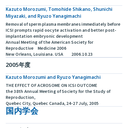
Kazuto Morozumi, Tomohide Shikano, Shunichi
Miyazaki, and Ryuzo Yanagimachi
Removal of sperm plasma membranes immediately before
ICSI prompts rapid oocyte activation and better post-
implantation embryonic development
Annual Meeting of the American Society for
Reproductive Medicine 2006
New Orleans, Louisiana. USA 2006.10.23
2005年度
Kazuto Morozumi and Ryuzo Yanagimachi
THE EFFECT OF ACROSOME ON ICSI OUTCOME
the 38th Annual Meeting of Society for the Study of
Reproduction,
Quebec City, Quebec Canada, 24-27 July, 2005
国内学会