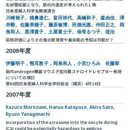
右卵管妊娠となり、胚の内遊走が考えられた1 例
日本産婦人科学会関東連合
川崎裕子、猪鼻達仁、畠田祥代、高橋和子、森由佳、澤
井毅、佐藤美穂子、藤原敏博、田畑光惠、仲田正之、両
角和人、黒澤貴子、土屋富士子、保母るつ子、堤治
前核評価によりその後の胚発育や着床能の予知は可能か？
2008年度
伊藤明子，熊耳敦子，両角和人，小宮ひろみ 佐藤章
胎内androgen曝露マウス子宮内膜ステロイドレセプター発現
についての検討
第60回日本産婦人科学会学術総会（横浜）4月14日
2007年度
Kazuto Morozumi, Haruo Katayose, Akira Sato,
Ryuzo Yanagimachi
Incorporation of the acrosome into the oocyte during
ICSI could be potentially hazardous to embryo