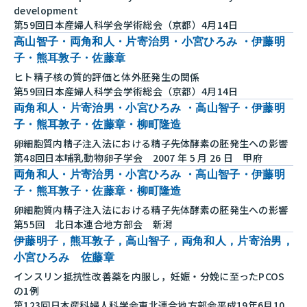
development
第59回日本産婦人科学会学術総会（京都）4月14日
高山智子・両角和人・片寄治男・小宮ひろみ ・伊藤明
子・熊耳敦子・佐藤章
ヒト精子核の質的評価と体外胚発生の関係
第59回日本産婦人科学会学術総会（京都）4月14日
両角和人・片寄治男・小宮ひろみ ・高山智子・伊藤明
子・熊耳敦子・佐藤章・柳町隆造
卵細胞質内精子注入法における精子先体酵素の胚発生への影響
第48回日本哺乳動物卵子学会 2007 年 5 月 26 日 甲府
両角和人・片寄治男・小宮ひろみ ・高山智子・伊藤明
子・熊耳敦子・佐藤章・柳町隆造
卵細胞質内精子注入法における精子先体酵素の胚発生への影響
第55回 北日本連合地方部会 新潟
伊藤明子，熊耳敦子，高山智子，両角和人，片寄治男，
小宮ひろみ 佐藤章
インスリン抵抗性改善薬を内服し，妊娠・分娩に至ったPCOS
の1例
第123回日本産科婦人科学会東北連合地方部会平成19年6月10