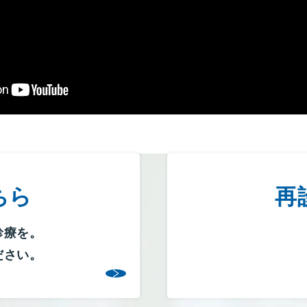
ちら
再
診療を。
ださい。