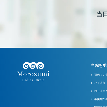
当
当院を受
初めての
ご主人様
お二人目
事実婚の