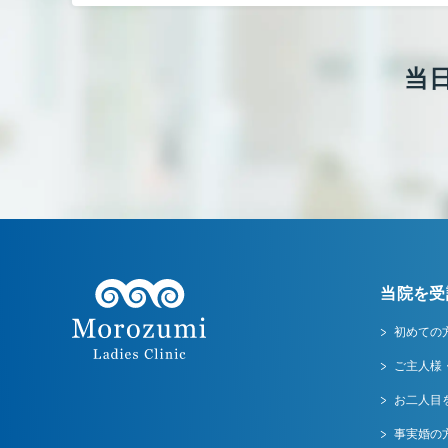
当
当院を受
初めての
ご主人様
お二人目
事実婚の