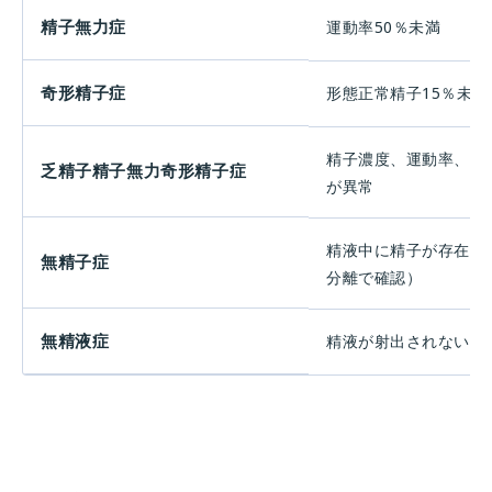
精子無力症
運動率50％未満
奇形精子症
形態正常精子15％未満
精子濃度、運動率、奇
乏精子精子無力奇形精子症
が異常
精液中に精子が存在し
無精子症
分離で確認）
無精液症
精液が射出されない