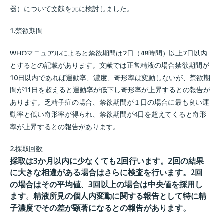
器）について文献を元に検討しました。
1.禁欲期間
WHOマニュアルによると禁欲期間は2日（48時間）以上7日以内
とするとの記載があります。文献では正常精液の場合禁欲期間が
10日以内であれば運動率、濃度、奇形率は変動しないが、禁欲期
間が11日を超えると運動率が低下し奇形率が上昇するとの報告が
あります。乏精子症の場合、禁欲期間が１日の場合に最も良い運
動率と低い奇形率が得られ、禁欲期間が4日を超えてくると奇形
率が上昇するとの報告があります。
2.採取回数
採取は3か月以内に少なくても2回行います。2回の結果
に大きな相違がある場合はさらに検査を行います。2回
の場合はその平均値、3回以上の場合は中央値を採用し
ます。精液所見の個人内変動に関する報告として特に精
子濃度でその差が顕著になるとの報告があります。