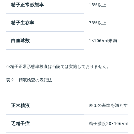
精子正常形態率
15%以上
精子生存率
75%以上
白血球数
1×106/ml未満
※精子正常形態率検査は当院では実施しておりません。
表２ 精液検査の表記法
正常精液
表１の基準を満たすも
乏精子症
精子濃度20×106/ml未