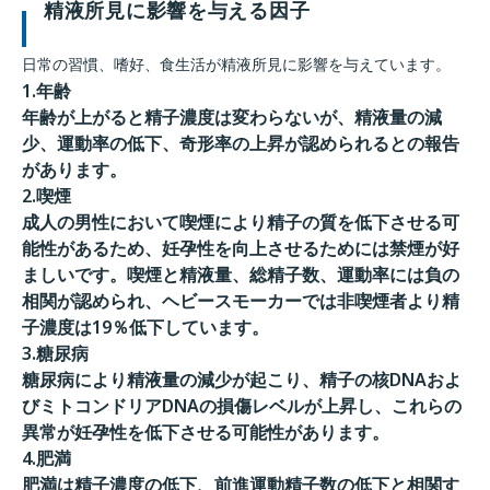
精液所見に影響を与える因子
日常の習慣、嗜好、食生活が精液所見に影響を与えています。
1.年齢
年齢が上がると精子濃度は変わらないが、精液量の減
少、運動率の低下、奇形率の上昇が認められるとの報告
があります。
2.喫煙
成人の男性において喫煙により精子の質を低下させる可
能性があるため、妊孕性を向上させるためには禁煙が好
ましいです。喫煙と精液量、総精子数、運動率には負の
相関が認められ、ヘビースモーカーでは非喫煙者より精
子濃度は19％低下しています。
3.糖尿病
糖尿病により精液量の減少が起こり、精子の核DNAおよ
びミトコンドリアDNAの損傷レベルが上昇し、これらの
異常が妊孕性を低下させる可能性があります。
4.肥満
肥満は精子濃度の低下、前進運動精子数の低下と相関す