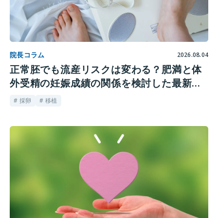
院長コラム
2026.08.04
正常胚でも流産リスクは変わる？肥満と体
外受精の妊娠成績の関係を検討した最新研
究
# 採卵
# 移植