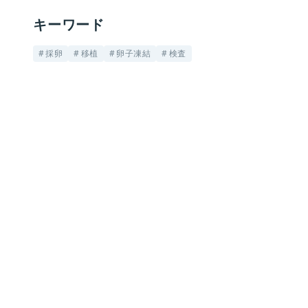
キーワード
採卵
移植
卵子凍結
検査