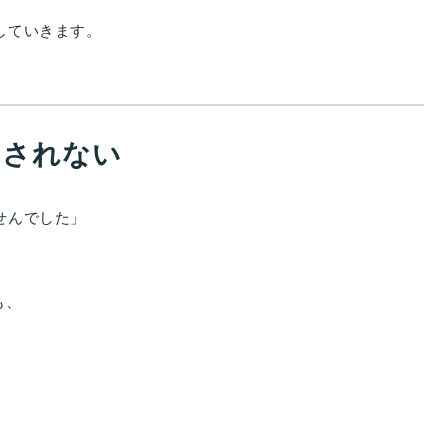
していきます。
わされない
せんでした」
も、