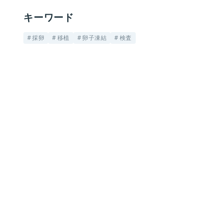
キーワード
採卵
移植
卵子凍結
検査