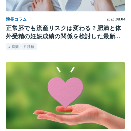
院長コラム
2026.08.04
正常胚でも流産リスクは変わる？肥満と体
外受精の妊娠成績の関係を検討した最新研
究
# 採卵
# 移植