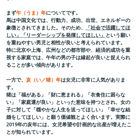
まず
午（うま）年
についてです。
馬は中国文化では、行動力、
成功、出世、エネルギーの
象徴とされてきました。そのため、
「
社会で活躍してほ
しい」
「リーダーシップを発揮してほしい」
という願い
を重ねやすい男児と相性が良いと考えられています。
特に北京や上海、広州などの都市部や、
経済的成功を重
視する家庭では、
午年の男の子は縁起が良いと捉えられ
ることが多い傾向があります
。
一方で、
亥（い／猪）年
は女児に非常に人気がありま
す。
猪は「
福がある」「財に恵まれる」「衣食住に困らな
い」「
家庭運が良い」といった意味を持つとされ、女の
子に対して「
穏やかな人生を送ってほしい」「幸せな結
婚をしてほしい」
と願う価値観とよく合います。実際に
2019年の亥年には、
女児希望や計画的な出産が増えたこ
とが知られています。