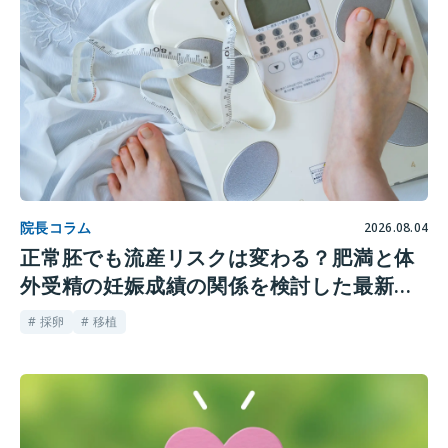
院長コラム
2026.08.04
正常胚でも流産リスクは変わる？肥満と体
外受精の妊娠成績の関係を検討した最新研
究
# 採卵
# 移植