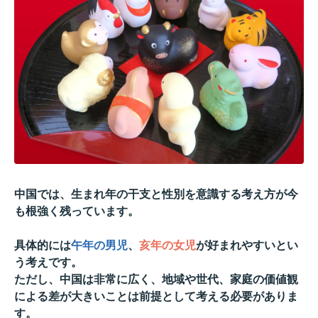
中国では、
生まれ年の干支と性別を意識する考え方が今
も根強く残っています
。
具体的には
午年の男児
、
亥年の女児
が好まれやすいとい
う考えです。
ただし、中国は非常に広く、地域や世代、
家庭の価値観
による差が大きいことは前提として考える必要があり
ま
す。