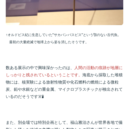
↑オルドビス紀に生息していた”サカバンバスピス”という顎のない古代魚。
最初の大量絶滅で地球上から姿を消したそうです。
数ある展示の中で興味深かったのは、
人間の活動の痕跡が地層に
しっかりと残されているということです。
海底から採取した堆積
物には、核実験による放射性物質や化石燃料の燃焼による微粒
炭、鉛や水銀などの重金属、マイクロプラスチックが検出されて
いるのだそうです☠️🧪
また、別会場では特別企画として、福山雅治さんが世界各地で撮