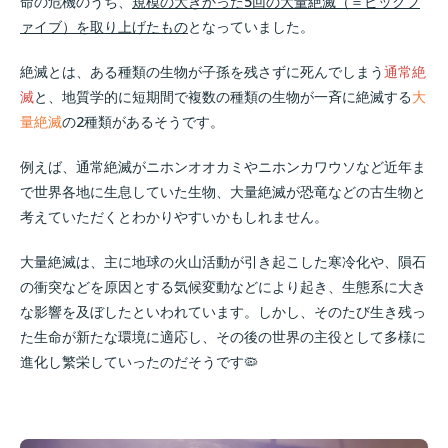
命の危機のうち、
規模の大きかった5回の大量絶滅（＝ビッグフ
ァイブ）を取り上げたもの
となっていました。
絶滅とは、ある種類の生物が子孫を残さずに死んでしまう
通常絶
滅
と、地質学的に短期間で複数の種類の生物が一斉に絶滅する
大
量絶滅
の2種類があるそうです。
例えば、通常絶滅がニホンオオカミやニホンカワウソなど近年ま
で世界各地に生息していた生物、大量絶滅が恐竜などの古生物と
考えていただくとわかりやすいかもしれません。
大量絶滅は、主に地球の火山活動が引き起こした寒冷化や、隕石
の衝突などを原因とする気候変動などにより起き、生態系に大き
な影響を及ぼしたといわれています。しかし、そのたび生き残っ
た生命が新たな環境に適応し、その後の世界の主役として多様に
進化し繁栄していったのだそうです🦠