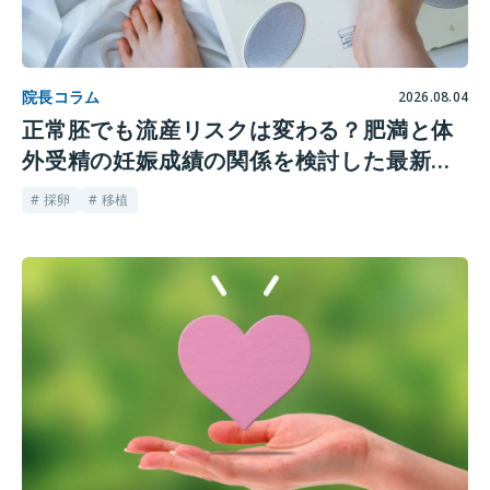
院長コラム
2026.08.04
正常胚でも流産リスクは変わる？肥満と体
外受精の妊娠成績の関係を検討した最新研
究
# 採卵
# 移植