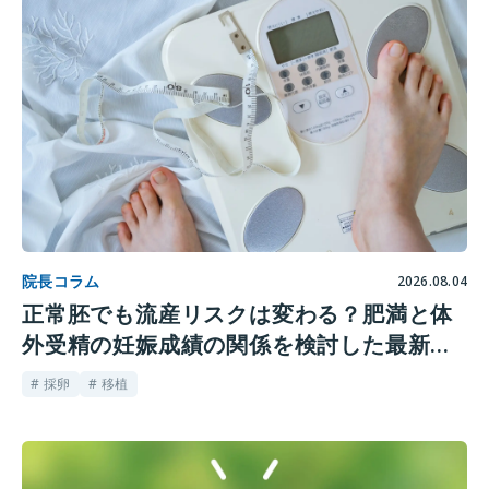
院長コラム
2026.08.04
正常胚でも流産リスクは変わる？肥満と体
外受精の妊娠成績の関係を検討した最新研
究
# 採卵
# 移植