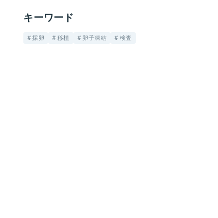
キーワード
採卵
移植
卵子凍結
検査