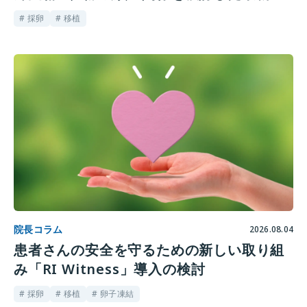
究
# 採卵
# 移植
院長コラム
2026.08.04
患者さんの安全を守るための新しい取り組
み「RI Witness」導入の検討
# 採卵
# 移植
# 卵子凍結