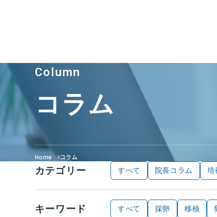
Column
コラム
Home
コラム
カテゴリー
すべて
院長コラム
培
キーワード
すべて
採卵
移植