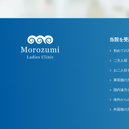
当院を受
初めての
ご主人様
お二人目
事実婚の
国内遠方
海外から
外国籍の