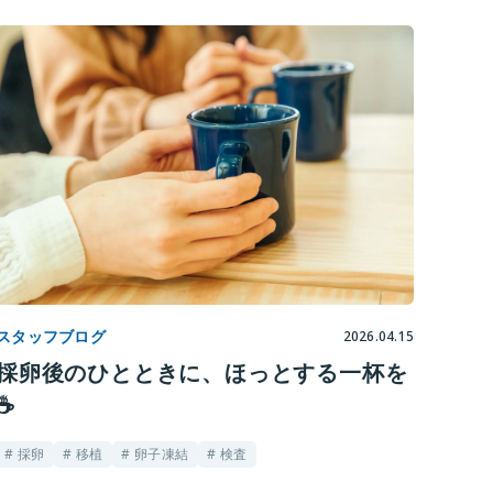
スタッフブログ
2026.04.15
採卵後のひとときに、ほっとする一杯を
☕️
# 採卵
# 移植
# 卵子凍結
# 検査