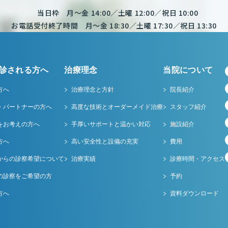
当日枠 月～金 14:00／土曜 12:00／祝日 10:00
お電話受付終了時間 月～金 18:30／土曜 17:30／祝日 13:30
診される方へ
治療理念
当院について
方へ
治療理念と方針
院長紹介
・パートナーの方へ
高度な技術とオーダーメイド治療
スタッフ紹介
をお考えの方へ
手厚いサポートと温かい対応
施設紹介
方へ
高い安全性と設備の充実
費用
からの診察希望について
治療実績
診療時間・アクセス
の診察をご希望の方
予約
方へ
資料ダウンロード