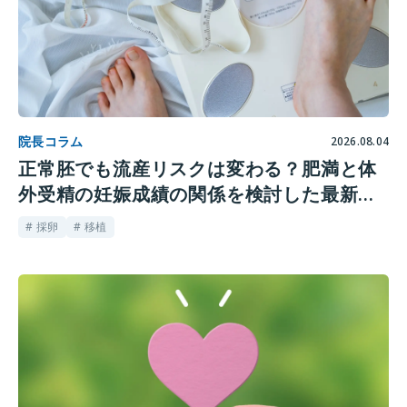
院長コラム
2026.08.04
正常胚でも流産リスクは変わる？肥満と体
外受精の妊娠成績の関係を検討した最新研
究
# 採卵
# 移植