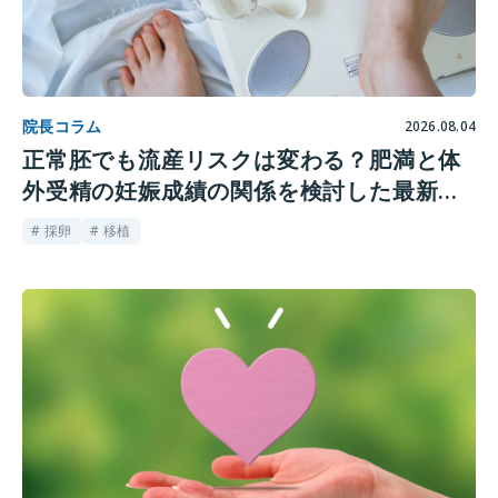
院長コラム
2026.08.04
正常胚でも流産リスクは変わる？肥満と体
外受精の妊娠成績の関係を検討した最新研
究
# 採卵
# 移植