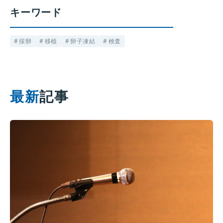
キーワード
採卵
移植
卵子凍結
検査
最新
記事