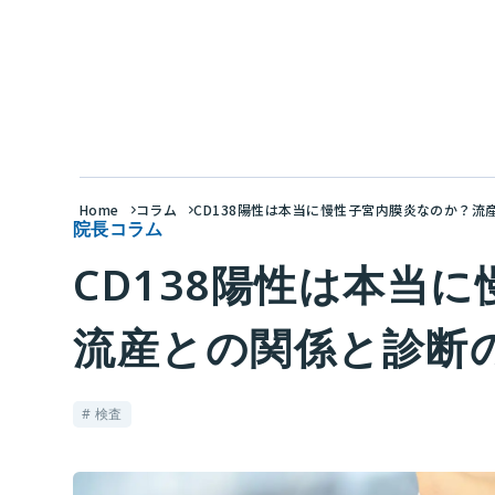
Home
コラム
CD138陽性は本当に慢性子宮内膜炎なのか？
院長コラム
CD138陽性は本当
流産との関係と診断
# 検査