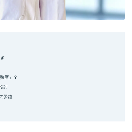
らぎ
成熟度」？
検討
への警鐘