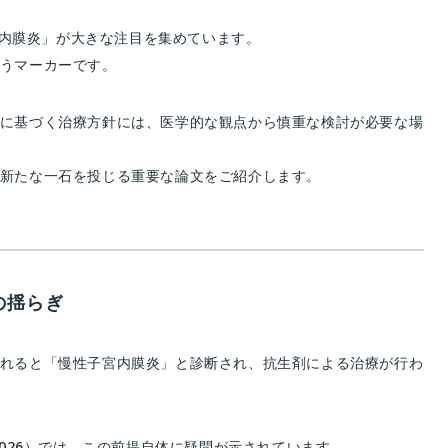
内膜炎」が大きな注目を集めています。
いうマーカーです。
れに基づく治療方針には、医学的な観点から慎重な検討が必要な場
に新たな一石を投じる重要な論文をご紹介します。
の揺らぎ
られると「慢性子宮内膜炎」と診断され、抗生剤による治療が行わ
n, 2026）では、この前提自体に疑問が示されています。