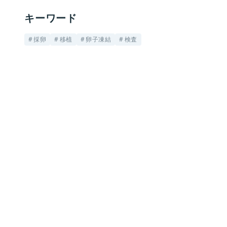
キーワード
採卵
移植
卵子凍結
検査