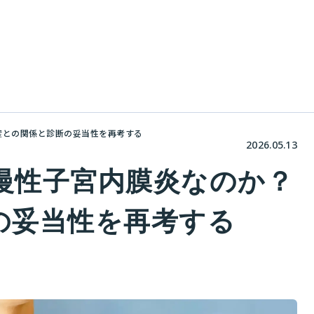
流産との関係と診断の妥当性を再考する
2026.05.13
に慢性子宮内膜炎なのか？
の妥当性を再考する