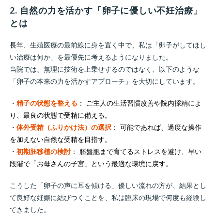
2. 自然の力を活かす「卵子に優しい不妊治療」
とは
長年、生殖医療の最前線に身を置く中で、私は「卵子がしてほし
い治療は何か」を最優先に考えるようになりました。
当院では、無理に技術を上乗せするのではなく、以下のような
「卵子の本来の力を活かすアプローチ」を大切にしています。
・
精子の状態を整える
： ご主人の生活習慣改善や院内採精によ
り、最良の状態で受精に備える。
・
体外受精（ふりかけ法）の選択
： 可能であれば、過度な操作
を加えない自然な受精を目指す。
・
初期胚移植の検討
： 胚盤胞まで育てるストレスを避け、早い
段階で「お母さんの子宮」という最適な環境に戻す。
こうした「卵子の声に耳を傾ける」優しい流れの方が、結果とし
て良好な妊娠に結びつくことを、私は臨床の現場で何度も経験し
てきました。