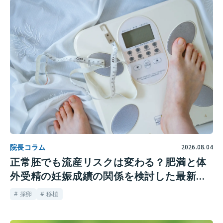
院長コラム
2026.08.04
正常胚でも流産リスクは変わる？肥満と体
外受精の妊娠成績の関係を検討した最新研
究
# 採卵
# 移植