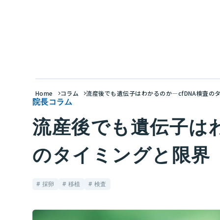
Home
コラム
流産後でも遺伝子はわかるのか―cfDNA検査の
院長コラム
流産後でも遺伝子はわ
のタイミングと限界
# 採卵
# 移植
# 検査