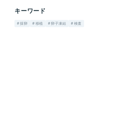
キーワード
採卵
移植
卵子凍結
検査