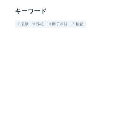
キーワード
採卵
移植
卵子凍結
検査