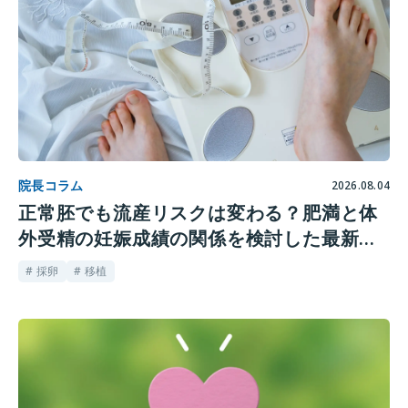
院長コラム
2026.08.04
正常胚でも流産リスクは変わる？肥満と体
外受精の妊娠成績の関係を検討した最新研
究
# 採卵
# 移植