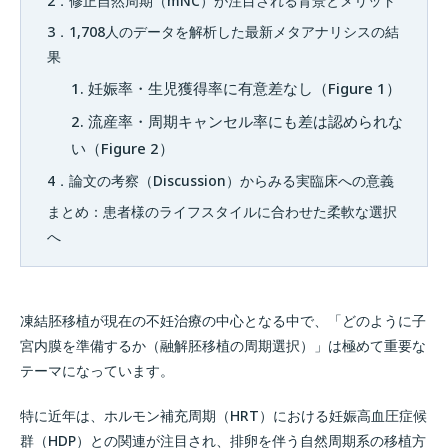
2．修正自然周期（mNC）が注目される背景とメリット
3．1,708人のデータを解析した最新メタアナリシスの結
果
1. 妊娠率・生児獲得率に有意差なし（Figure 1）
2. 流産率・周期キャンセル率にも差は認められな
い（Figure 2）
4．論文の考察（Discussion）からみる実臨床への意義
まとめ：患者様のライフスタイルに合わせた柔軟な選択
へ
凍結胚移植が現在の不妊治療の中心となる中で、「どのように子
宮内膜を準備するか（融解胚移植の周期選択）」は極めて重要な
テーマになっています。
特に近年は、ホルモン補充周期（HRT）における妊娠高血圧症候
群（HDP）との関連が注目され、排卵を伴う自然周期系の移植方