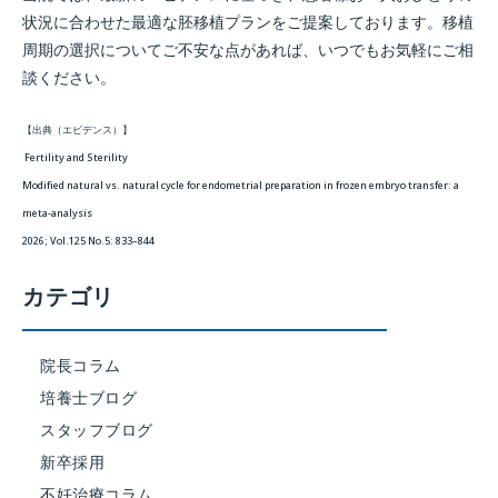
状況に合わせた最適な胚移植プランをご提案しております。移植
周期の選択についてご不安な点があれば、いつでもお気軽にご相
談ください。
【出典（エビデンス）】
Fertility and Sterility
Modified natural vs. natural cycle for endometrial preparation in frozen embryo transfer: a
meta-analysis
2026; Vol.125 No.5: 833–844
カテゴリ
院長コラム
培養士ブログ
スタッフブログ
新卒採用
不妊治療コラム