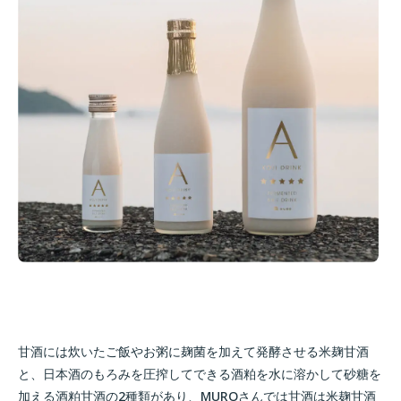
甘酒には炊いたご飯やお粥に麹菌を加えて発酵させる米麹甘酒
と、日本酒のもろみを圧搾してできる酒粕を水に溶かして砂糖を
加える酒粕甘酒の2種類があり、MUROさんでは甘酒は米麹甘酒