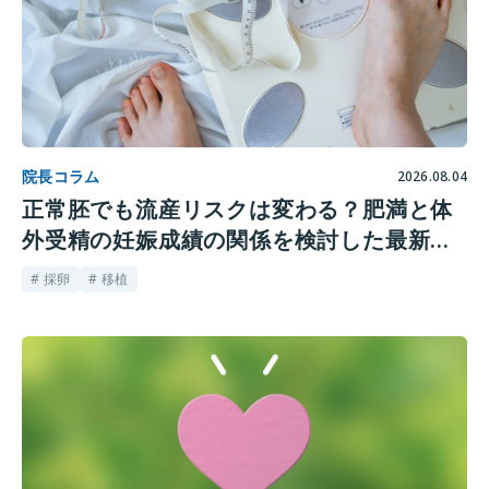
院長コラム
2026.08.04
正常胚でも流産リスクは変わる？肥満と体
外受精の妊娠成績の関係を検討した最新研
究
# 採卵
# 移植