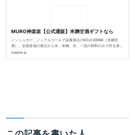
MURO神楽坂【公式通販】米麹甘酒ギフトなら
ノンシュガー、ノンアルコールで栄養満点のKOJI DRINK（米麹甘
酒）。全国各地の蔵元から米、米麹、水、一流の材料のみで作る身体
にやさしい高級甘酒を厳選販売し、お子様、妊婦さん、お年寄りま
kojidrink.jp
で、整腸、美肌、免疫力向上、疲労回復に。
この記事を書いた人