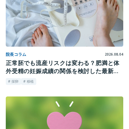
院長コラム
2026.08.04
正常胚でも流産リスクは変わる？肥満と体
外受精の妊娠成績の関係を検討した最新研
究
# 採卵
# 移植