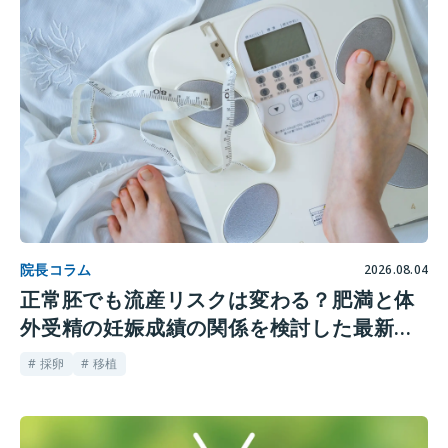
院長コラム
2026.08.04
正常胚でも流産リスクは変わる？肥満と体
外受精の妊娠成績の関係を検討した最新研
究
# 採卵
# 移植