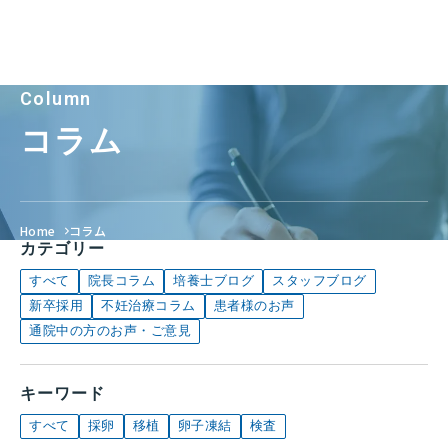
Column
コラム
Home
コラム
カテゴリー
すべて
院長コラム
培養士ブログ
スタッフブログ
新卒採用
不妊治療コラム
患者様のお声
通院中の方のお声・ご意見
キーワード
すべて
採卵
移植
卵子凍結
検査