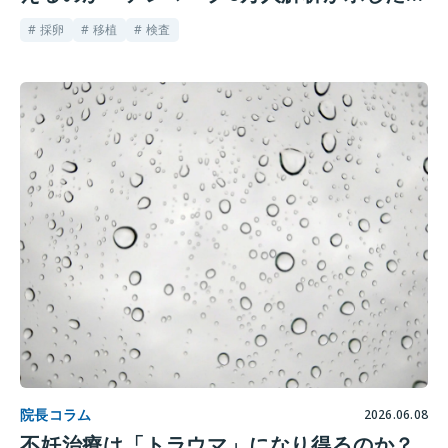
外な結果
# 採卵
# 移植
# 検査
院長コラム
2026.06.08
不妊治療は「トラウマ」になり得るのか？