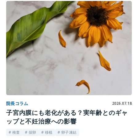
院長コラム
2026.07.18
子宮内膜にも老化がある？実年齢とのギャ
ップと不妊治療への影響
# 検査
# 採卵
# 移植
# 卵子凍結