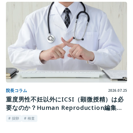
院長コラム
2026.07.25
重度男性不妊以外にICSI（顕微授精）は必
要なのか？Human Reproduction編集部
が鳴らす警鐘
# 採卵
# 検査