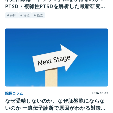
PTSD・複雑性PTSDを解析した最新研究か
ら考える心の体験
# 採卵
# 移植
# 検査
院長コラム
2026.06.07
なぜ受精しないのか、なぜ胚盤胞にならな
いのか ー遺伝子診断で原因がわかる対策