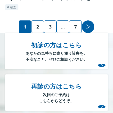
Ureaplasma（ウレアプラズマ）の最新大
# 検査
規模研究
1
2
3
...
7
初診の方はこちら
あなたの気持ちに寄り添う診療を。
不安なこと、ぜひご相談ください。
再診の方はこちら
次回のご予約は
こちらからどうぞ。