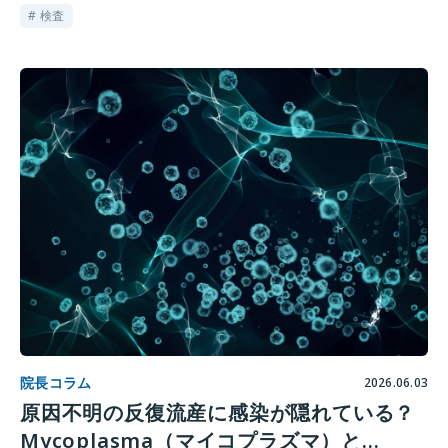
は？ー
# 検査
院長コラム
2026.06.03
原因不明の反復流産に感染が隠れている？
Mycoplasma（マイコプラズマ）と